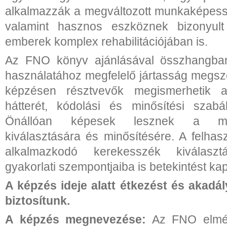
alkalmazzák a megváltozott munkaképess
valamint hasznos eszköznek bizonyult
emberek komplex rehabilitációjában is.
Az FNO könyv ajánlásával összhangban
használatához megfelelő jártasság megsze
képzésen résztvevők megismerhetik 
hátterét, kódolási és minősítési szabály
Önállóan képesek lesznek a me
kiválasztására és minősítésére. A felhas
alkalmazkodó kerekesszék kiválasz
gyakorlati szempontjaiba is betekintést ka
A képzés ideje alatt étkezést és akadá
biztosítunk.
A képzés megnevezése:
Az FNO elméle