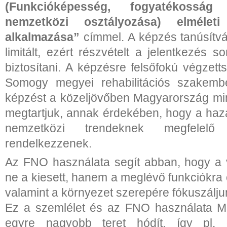
(Funkcióképesség, fogyatékossá
nemzetközi osztályozása) elméleti
alkalmazása”
címmel. A képzés tanúsítvá
limitált, ezért részvételt a jelentkezés s
biztosítani. A képzésre felsőfokú végzet
Somogy megyei rehabilitációs szakemb
képzést a közeljövőben Magyarország m
megtartjuk, annak érdekében, hogy a ha
nemzetközi trendeknek megfelelő f
rendelkezzenek.
Az FNO használata segít abban, hogy a 
ne a kiesett, hanem a meglévő funkciókra
valamint a környezet szerepére fókuszálju
Ez a szemlélet és az FNO használata M
egyre nagyobb teret hódít, így pl.