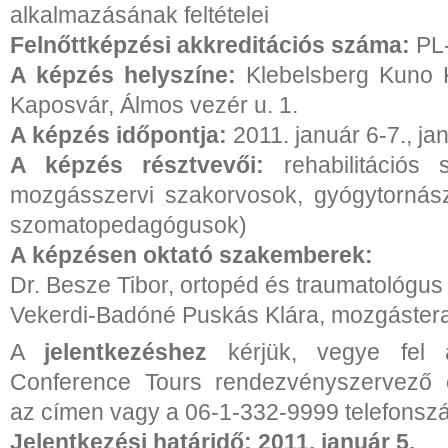
alkalmazásának feltételei
Felnőttképzési akkreditációs száma:
PL
A képzés helyszíne:
Klebelsberg Kuno K
Kaposvár, Álmos vezér u. 1.
A képzés időpontja:
2011. január 6-7., ja
A képzés résztvevői:
rehabilitációs 
mozgásszervi szakorvosok, gyógytornász
szomatopedagógusok)
A képzésen oktató szakemberek:
Dr. Besze Tibor, ortopéd és traumatológu
Vekerdi-Badóné Puskás Klára, mozgáster
A
jelentkezéshez
kérjük, vegye fel 
Conference Tours rendezvényszervező 
az címen vagy a 06-1-332-9999 telefonsz
Jelentkezési határidő: 2011. január 5.