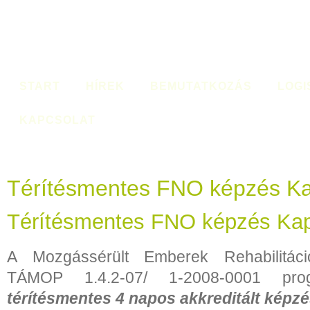
START
HÍREK
BEMUTATKOZÁS
LOGI
KAPCSOLAT
Térítésmentes FNO képzés K
Térítésmentes FNO képzés Ka
A Mozgássérült Emberek Rehabilitác
TÁMOP 1.4.2-07/ 1-2008-0001 pro
térítésmentes 4 napos akkreditált képzé