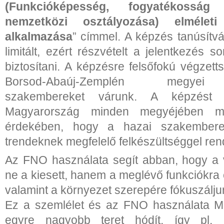
(Funkcióképesség, fogyatékossá
nemzetközi osztályozása) elméleti
alkalmazása
” címmel. A képzés tanúsítvá
limitált, ezért részvételt a jelentkezés s
biztosítani. A képzésre felsőfokú végzet
Borsod-Abaúj-Zemplén megyei r
szakembereket várunk. A képzést 
Magyarország minden megyéjében me
érdekében, hogy a hazai szakember
trendeknek megfelelő felkészültséggel re
Az FNO használata segít abban, hogy a 
ne a kiesett, hanem a meglévő funkciókra
valamint a környezet szerepére fókuszálju
Ez a szemlélet és az FNO használata M
egyre nagyobb teret hódít, így pl.