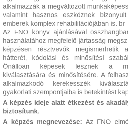
alkalmazzák a megváltozott munkaképess
valamint hasznos eszköznek bizonyult
emberek komplex rehabilitációjában is. br
Az FNO könyv ajánlásával összhangban
használatához megfelelő jártasság megsze
képzésen résztvevők megismerhetik 
hátterét, kódolási és minősítési szabály
Önállóan képesek lesznek a me
kiválasztására és minősítésére. A felhas
alkalmazkodó kerekesszék kiválasz
gyakorlati szempontjaiba is betekintést ka
A képzés ideje alatt étkezést és akadá
biztosítunk.
A képzés megnevezése:
Az FNO elméle