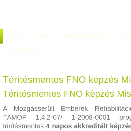
START
HÍREK
BEMUTATKOZÁS
LOGI
KAPCSOLAT
Térítésmentes FNO képzés Mi
Térítésmentes FNO képzés Mis
A Mozgássérült Emberek Rehabilitác
TÁMOP 1.4.2-07/ 1-2008-0001 pro
térítésmentes
4 napos akkreditált képzé