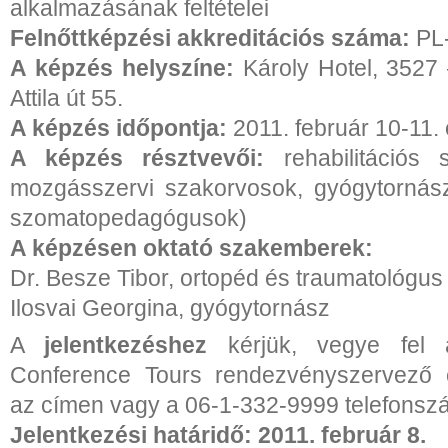
alkalmazásának feltételei
Felnőttképzési akkreditációs száma:
PL
A képzés helyszíne:
Károly Hotel, 3527 
Attila út 55.
A képzés időpontja:
2011. február 10-11. 
A képzés résztvevői:
rehabilitációs 
mozgásszervi szakorvosok, gyógytornász
szomatopedagógusok)
A képzésen oktató szakemberek:
Dr. Besze Tibor, ortopéd és traumatológu
Ilosvai Georgina, gyógytornász
A
jelentkezéshez
kérjük, vegye fel 
Conference Tours rendezvényszervező 
az címen vagy a 06-1-332-9999 telefonsz
Jelentkezési határidő: 2011. február 8.