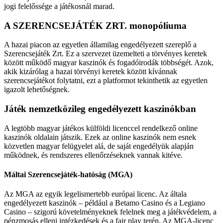
jogi felelőssége a játékosnál marad.
A SZERENCSEJÁTÉK ZRT. monopóliuma
A hazai piacon az egyetlen államilag engedélyezett szereplő a
Szerencsejáték Zrt. Ez a szervezet üzemelteti a törvényes keretek
között működő magyar kaszinók és fogadóirodák többségét. Azok,
akik kizárólag a hazai törvényi keretek között kívánnak
szerencsejátékot folytatni, ezt a platformot tekinthetik az egyetlen
igazolt lehetőségnek.
Játék nemzetközileg engedélyezett kaszinókban
A legtöbb magyar játékos külföldi licenccel rendelkező online
kaszinók oldalain játszik. Ezek az online kaszinók nem esnek
közvetlen magyar felügyelet alá, de saját engedélyük alapján
működnek, és rendszeres ellenőrzéseknek vannak kitéve.
Máltai Szerencsejáték-hatóság (MGA)
Az MGA az egyik legelismertebb európai licenc. Az általa
engedélyezett kaszinók – például a Betamo Casino és a Legiano
Casino – szigorú követelményeknek felelnek meg a játékvédelem, a
pénzmosás elleni intézkedések és a fair play terén. Az MGA-licenc