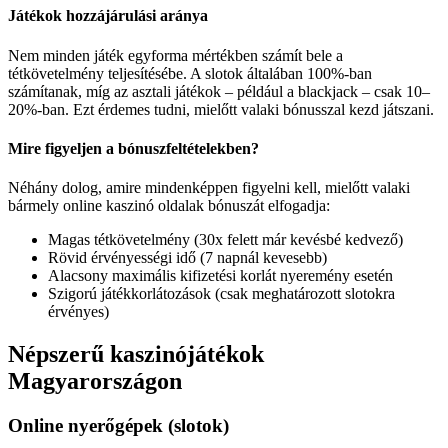
Játékok hozzájárulási aránya
Nem minden játék egyforma mértékben számít bele a
tétkövetelmény teljesítésébe. A slotok általában 100%-ban
számítanak, míg az asztali játékok – például a blackjack – csak 10–
20%-ban. Ezt érdemes tudni, mielőtt valaki bónusszal kezd játszani.
Mire figyeljen a bónuszfeltételekben?
Néhány dolog, amire mindenképpen figyelni kell, mielőtt valaki
bármely online kaszinó oldalak bónuszát elfogadja:
Magas tétkövetelmény (30x felett már kevésbé kedvező)
Rövid érvényességi idő (7 napnál kevesebb)
Alacsony maximális kifizetési korlát nyeremény esetén
Szigorú játékkorlátozások (csak meghatározott slotokra
érvényes)
Népszerű kaszinójátékok
Magyarországon
Online nyerőgépek (slotok)