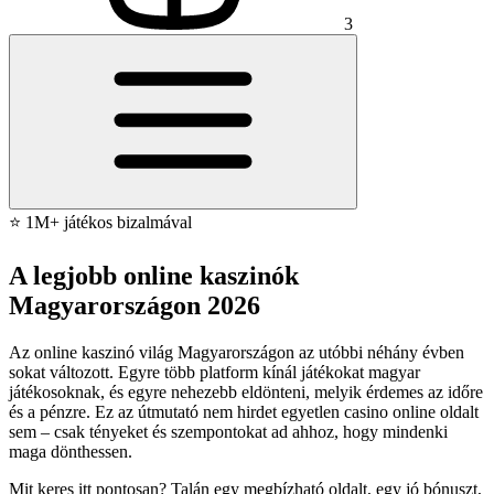
3
⭐ 1M+ játékos bizalmával
A legjobb online kaszinók
Magyarországon 2026
Az online kaszinó világ Magyarországon az utóbbi néhány évben
sokat változott. Egyre több platform kínál játékokat magyar
játékosoknak, és egyre nehezebb eldönteni, melyik érdemes az időre
és a pénzre. Ez az útmutató nem hirdet egyetlen casino online oldalt
sem – csak tényeket és szempontokat ad ahhoz, hogy mindenki
maga dönthessen.
Mit keres itt pontosan? Talán egy megbízható oldalt, egy jó bónuszt,