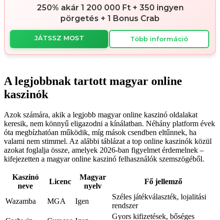
A legjobbnak tartott magyar online
kaszinók
Azok számára, akik a legjobb magyar online kaszinó oldalakat
keresik, nem könnyű eligazodni a kínálatban. Néhány platform évek
óta megbízhatóan működik, míg mások csendben eltűnnek, ha
valami nem stimmel. Az alábbi táblázat a top online kaszinók közül
azokat foglalja össze, amelyek 2026-ban figyelmet érdemelnek –
kifejezetten a magyar online kaszinó felhasználók szemszögéből.
Kaszinó
Magyar
Licenc
Fő jellemző
neve
nyelv
Széles játékválaszték, lojalitási
Wazamba
MGA
Igen
rendszer
Gyors kifizetések, bőséges