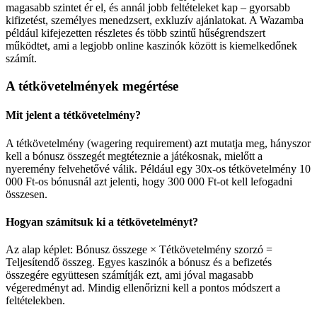
magasabb szintet ér el, és annál jobb feltételeket kap – gyorsabb
kifizetést, személyes menedzsert, exkluzív ajánlatokat. A Wazamba
például kifejezetten részletes és több szintű hűségrendszert
működtet, ami a legjobb online kaszinók között is kiemelkedőnek
számít.
A tétkövetelmények megértése
Mit jelent a tétkövetelmény?
A tétkövetelmény (wagering requirement) azt mutatja meg, hányszor
kell a bónusz összegét megtéteznie a játékosnak, mielőtt a
nyeremény felvehetővé válik. Például egy 30x-os tétkövetelmény 10
000 Ft-os bónusnál azt jelenti, hogy 300 000 Ft-ot kell lefogadni
összesen.
Hogyan számítsuk ki a tétkövetelményt?
Az alap képlet: Bónusz összege × Tétkövetelmény szorzó =
Teljesítendő összeg. Egyes kaszinók a bónusz és a befizetés
összegére együttesen számítják ezt, ami jóval magasabb
végeredményt ad. Mindig ellenőrizni kell a pontos módszert a
feltételekben.