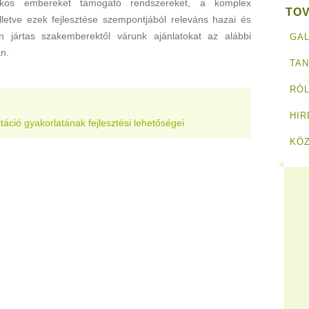
ékos embereket támogató rendszereket, a komplex
TO
 illetve ezek fejlesztése szempontjából releváns hazai és
ban jártas szakemberektől várunk ajánlatokat az alábbi
GAL
án.
TA
RÓL
HI
litáció gyakorlatának fejlesztési lehetőségei
KÖ