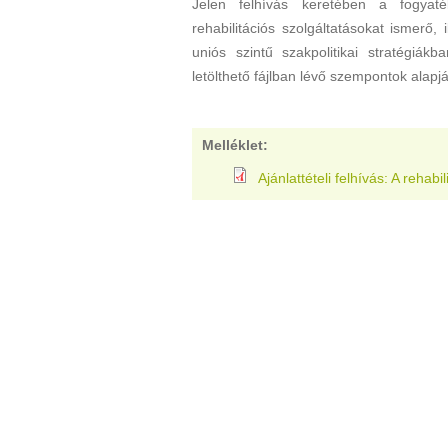
Jelen felhívás keretében a fogyat
rehabilitációs szolgáltatásokat ismerő,
uniós szintű szakpolitikai stratégiák
letölthető fájlban lévő szempontok alapj
Melléklet:
Ajánlattételi felhívás: A rehabi