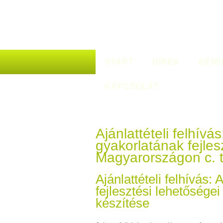
START
HÍREK
BEMU
KAPCSOLAT
Ajánlattételi felhívás
gyakorlatának fejles
Magyarországon c. 
Ajánlattételi felhívás:
fejlesztési lehetőség
készítése