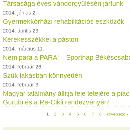
Társasága éves vándorgyűlésén jártunk
2014. június 2.
Gyermekkórházi rehabilitációs eszközök
2014. április 23.
Kerekesszékkel a páston
2014. március 11.
Nem para a PARA! – Sportnap Békéscsab
2014. február 26.
Szűk lakásban könnyedén
2014. február 3.
Magyar találmány állítja feje tetejére a pia
Guruló és a Re-Cikli rendezvényén!
1
2
3
4
5
6
7
8
következő ›