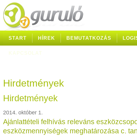
START
HÍREK
BEMUTATKOZÁS
LOGI
KAPCSOLAT
Hirdetmények
Hirdetmények
2014. október 1.
Ajánlattételi felhívás releváns eszközcsop
eszközmennyiségek meghatározása c. ta