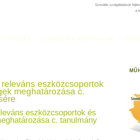
Szociális szolgáltatások fejl
a 
TATKOZÁS
LOGISZTIKAI KÖZPONTOK
MŰH
MŰ
ás releváns eszközcsoportok
gek meghatározása c.
sére
 releváns eszközcsoportok és
eghatározása c. tanulmány