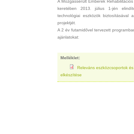
A Mozgássérült Emberek Rehabilitációs
keretében 2013. július 1-jén elindít
technológiai eszközök biztosításával 
projektjét.
A 2 év futamidővel tervezett programban
ajánlatokat:
Melléklet:
Releváns eszközcsoportok é
elkészítése