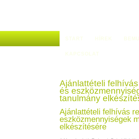
START
HÍREK
BEMU
KAPCSOLAT
Ajánlattételi felhív
és eszközmennyisé
tanulmány elkészíté
Ajánlattételi felhívás
eszközmennyiségek m
elkészítésére