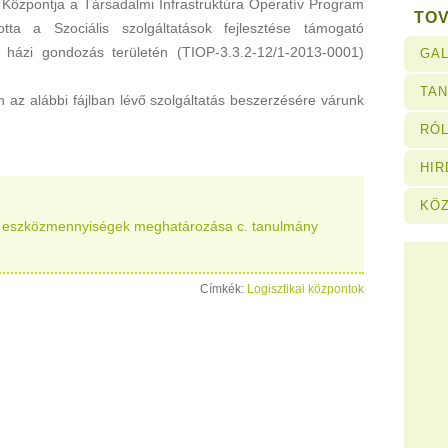
 Központja a Társadalmi Infrastruktúra Operatív Program
TO
otta a Szociális szolgáltatások fejlesztése támogató
a házi gondozás területén (TIOP-3.3.2-12/1-2013-0001)
GAL
TA
 az alábbi fájlban lévő szolgáltatás beszerzésére várunk
RÓL
HI
KÖ
s eszközmennyiségek meghatározása c. tanulmány
Címkék:
Logisztikai központok