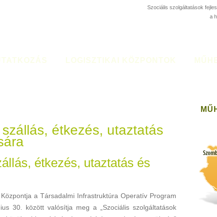
Szociális szolgáltatások fejl
a 
TATKOZÁS
LOGISZTIKAI KÖZPONTOK
MŰH
MŰ
s szállás, étkezés, utaztatás
sára
szállás, étkezés, utaztatás és
 Központja a Társadalmi Infrastruktúra Operatív Program
ius 30. között valósítja meg a „Szociális szolgáltatások