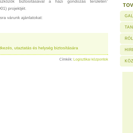
eszközök biztosításával a házi gondozás területén”
TO
1) projektjét.
GAL
ásra várunk ajánlatokat:
TA
RÓL
 étkezés, utaztatás és helység biztosítására
HI
Címkék:
Logisztikai központok
KÖ