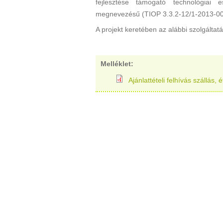
fejlesztése támogató technológiai 
megnevezésű (TIOP 3.3.2-12/1-2013-000
A projekt keretében az alábbi szolgáltat
Melléklet:
Ajánlattételi felhívás szállás,