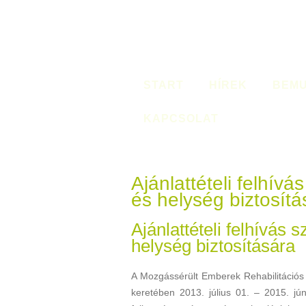
START
HÍREK
BEMU
KAPCSOLAT
Ajánlattételi felhívá
és helység biztosítá
Ajánlattételi felhívás 
helység biztosítására
A Mozgássérült Emberek Rehabilitációs
keretében 2013. július 01. – 2015. jún