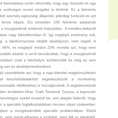
id bemutatása során elmondta, hogy egy műszaki és egy
a szükséges orvosi vizsgálat is történik. Ez a felmérés
ott személy egészségi állapotát, jelenlegi funkcióit és azt
e lenne képes. Ezt követően 100 felmérés adatainak
st a mozgássérült emberek helyzetébe. A mintába bekerült
ban vagy lakóotthonban él, így meglepő eredmény volt,
, a lakókörnyezete inkább akadályozó, mint segítő. A
ár 46%, és meglepő módon 23% mondta azt, hogy nem
további adatok is arról tanúskodtak, hogy a mozgássérült
esetben csak a lakóhelyre korlátozódik és még az sem
ég van az akadálymentesítésre.
l szemléltette azt, hogy a napi életvitel megkönnyítésén
készített/átalakított segédeszközök a munkahely
sznosabb eltöltéséhez is hozzájárulnak. A segédeszközök
nden területére kihat. Csek Tamásné Zsuzsa, a kaposvári
nulságos esetet mutatott be, ami alapján kiderült, hogy
 a speciális foglalkoztatókban nincsen olyan szakember,
jtani a mozgássérültek speciális problémáiban. Ebből
r, nem merte elhagyni a szobáját, mert félt az eleséstől,