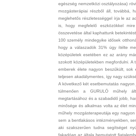
egészség nemzetközi osztályozása) röv
mozgásterápiai részből áll, továbbá, h
meglehetős részletességgel írja le az ad
is, hogy megfelelő eszközökkel mir
összevetése által kaphattunk betekinté
100 személy mindegyike idősek otthoná
hogy a válaszadók 31% úgy ítélte meg
középületek esetében ez az arány m
szokott középületekben megfordulni. A 
emberek élete nagyon beszűkült, sok 
teljesen akadálymentes, így nagy szüks
A következő két esetbemutatás nagyon jó
túlmenően a GURULÓ műhely által 
megtartásához és a szabadidő jobb, ha
minősége és alkalmas volta az élet mi
műhely mozgásterapeutája egy nagyon ta
sem a bentlakásos intézményekben, sem
aki szakszerűen tudna segítséget nyú
fakadóan az általa bemutatott fiatalembe