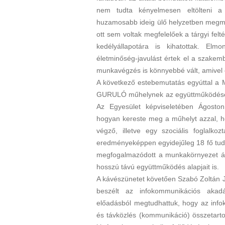
nem tudta kényelmesen eltölteni a
huzamosabb ideig ülő helyzetben megma
ott sem voltak megfelelőek a tárgyi fel
kedélyállapotára is kihatottak. Elm
életminőség-javulást értek el a szakemb
munkavégzés is könnyebbé vált, amivel e
A következő estebemutatás egyúttal a
GURULÓ műhelynek az együttműködését 
Az Egyesület képviseletében Ágoston
hogyan kereste meg a műhelyt azzal, ho
végző, illetve egy szociális foglalko
eredményeképpen egyidejűleg 18 fő tudta
megfogalmazódott a munkakörnyezet átal
hosszú távú együttműködés alapjait is.
A kávészünetet követően Szabó Zoltán 
beszélt az infokommunikációs akadál
előadásból megtudhattuk, hogy az info
és távközlés (kommunikáció) összetarto