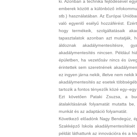
ki. Azonban a technika fejlődésével eg
emberek között a különböző infokommuni
stb.) használatában. Az Európai Uniób
való egyenlő esélyű hozzáférést. Ezér
hogy termékeik, szolgáltatásaik aka
tapasztalatok azonban azt mutatják,
áldoznak akadálymentesítésre, gy
akadálymentesítés nincsen. Például hi
épületben, ha vezetősáv nincs és üve
érintettek sem szeretnének akadályment
ez ingyen járna nekik, illetve nem nekik 
akadálymentesítés az esetek többségé
tartozik a fontos tényezők közé egy–egy 
Ezt követően Pataki Zsuzsa, a bud
átalakításának folyamatát mutatta be
munkát és az adaptáció folyamatát.
Következő előadónk Nagy Bendegúz, épít
Szakképző Iskola akadálymentesítését 
példát láthattunk az innovációra és a ki