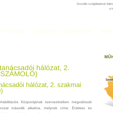
Szociális szolgáltatások fejl
a 
TATKOZÁS
LOGISZTIKAI KÖZPONTOK
MŰH
MŰ
tanácsadói hálózat, 2.
BESZÁMOLÓ)
nácsadói hálózat, 2. szakmai
)
habilitációs Központjának szervezésében megvalósuló
ozat második alkalma, melynek címe: Érdekes és