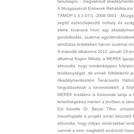
tanulságos – megvalósult akadálymentesí
A Mozgássérült Emberek Rehabilitációs
TÁMOP-1.4.2-07/1.-2008-0001 „Mozgásko
segítő eszközfejlesztő műhely és szol
életre kívánunk hívni egy akadályment
gondolkodás, szakmai együttműködések k
elindítása érdekében három szakmai műh
A második alkalomra 2012. január 19-én
alkalmat Kogon Mihály, a MEREK igazgat
elmondta, hogy mindenképpen folytatn
tevékenységét, de ennek feltételeiről j
Akadálymentesítési Tanácsadói Hál
tárgyalásoknak a kimenetelétől, a fo
MEREK továbbra is fontosnak tartja a k
lehetőségeihez mérten a jövőben is támo
Ezt követte Dr. Besze Tibor, ortopé
összefoglalta a projekt során készítet
elmondta, hogy milyen ismérvekkel rende
vannak a nem megfelelő eszközök haszn