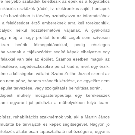
yre mélyebb szakadék keletkezik az épek és a fogyatékos
kációs eszközök (rádió, tv, elektronikus sajtó, honlapok
an és hazánkban is törvény szabályozza az információhoz
t a felelősséget érző embereknek arra kell törekedniük,
dályok nélkül hozzáférhetővé váljanak. A gyakorlati
 hogy még a nagy profitot termelő cégek sem szívesen
akran beérik félmegoldásokkal, pedig részleges
ába vannak a tájékozódást segítő képek elhelyezve egy
gfalakkal van tele az épület. Számos esetben maguk az
esítésre, segédeszközökre pénzt kiadni, mert úgy érzik,
kéne a költségeket vállalni. Szabó Zoltán József szerint az
ben nem pénz, hanem szándék kérdése, de egyelőre nem
épület tervezése, vagy szolgáltatás beindítása során.
apesti műhely mozgásterapeutája egy kerekesszék
, ami egyaránt jól példázta a műhelyekben folyó team-
ész, rehabilitációs szakmérnök volt, aki a Martin János
mutatta be tervrajzok és képek segítségével. Nagyon jó
vitelezés általánosan tapasztalható nehézségeire, ugyanis