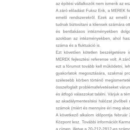
az építési vállalkozók nem ismerik az es
A záró előadást Fuksz Erik, a MEREK fog
emelő rendszerekről. Ezek az emelő re
tudnak biztosítani a kliensek számára ot
és bentlakásos intézményekben dolg
azokban az intézményekben, ahol hasz
száma és a fluktuáció is.
Ezt követően kötetlen beszélgetésre 
MEREK fejlesztési referense volt. A z
ezt a fórumot tovább kell működetni, l
gyakorlatok megosztására, szakmai pr
szélesebb körben történő megismerteté
összefoglalt problémafelvetéseket váru
és átfogó válaszokat találni. Várjuk a t
az akadálymentesítési hálózat jövőbel
számok (miért és mennyire éri meg akad
A következő alkalom időpontja február 
Központ lesz. További információt Karma
a címen, illetve a 20-212-2812-es szám