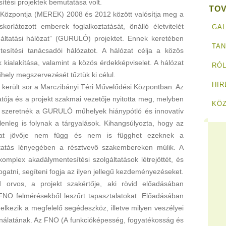
tési projektek bemutatása volt.
TO
 Központja (MEREK) 2008 és 2012 között valósítja meg a
rlátozott emberek foglalkoztatását, önálló életvitelét
GAL
gáltatási hálózat” (GURULÓ) projektet. Ennek keretében
TA
esítési tanácsadói hálózatot. A hálózat célja a közös
ialakítása, valamint a közös érdekképviselet. A hálózat
RÓL
ely megszervezését tűztük ki célul.
HI
 került sor a Marczibányi Téri Művelődési Központban. Az
ója és a projekt szakmai vezetője nyitotta meg, melyben
KÖ
i szeretnék a GURULÓ műhelyek hiánypótló és innovatív
elenleg is folynak a tárgyalások. Kihangsúlyozta, hogy az
ózat jövője nem függ és nem is függhet ezeknek a
lytatás lényegében a résztvevő szakembereken múlik. A
omplex akadálymentesítési szolgáltatások létrejöttét, és
gatni, segíteni fogja az ilyen jellegű kezdeményezéseket.
d orvos, a projekt szakértője, aki rövid előadásában
t FNO felmérésekből leszűrt tapasztalatokat. Előadásában
lkezik a megfelelő segédeszköz, illetve milyen veszélyei
álatának. Az FNO (A funkcióképesség, fogyatékosság és