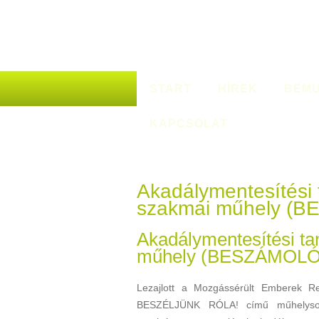
START
HÍREK
BEMU
KAPCSOLAT
Akadálymentesítési 
szakmai műhely (
Akadálymentesítési ta
műhely (BESZÁMOLÓ
Lezajlott a Mozgássérült Emberek Re
BESZÉLJÜNK RÓLA! című műhelysor