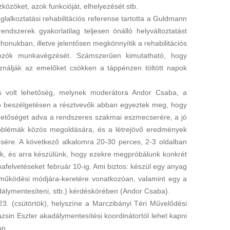
zközöket, azok funkcióját, elhelyezését stb.
lalkoztatási rehabilitációs referense tartotta a Guldmann
ndszerek gyakorlatilag teljesen önálló helyváltoztatást
thonukban, illetve jelentősen megkönnyítik a rehabilitációs
ozók munkavégzését. Számszerűen kimutatható, hogy
nálják az emelőket csökken a táppénzen töltött napok
is volt lehetőség, melynek moderátora Andor Csaba, a
áró beszélgetésen a résztvevők abban egyeztek meg, hogy
ehetőséget adva a rendszeres szakmai eszmecserére, a jó
oblémák közös megoldására, és a létrejövő eredmények
sére. A következő alkalomra 20-30 perces, 2-3 oldalban
nk, és arra készülünk, hogy ezekre megpróbálunk konkrét
émafelvetéseket február 10-ig. Ami biztos: készül egy anyag
i működési módjára-keretére vonatkozóan, valamint egy a
álymentesíteni, stb.) kérdéskörében (Andor Csaba).
23. (csütörtök), helyszíne a Marczibányi Téri Művelődési
zsin Eszter akadálymentesítési koordinátortól lehet kapni
on.