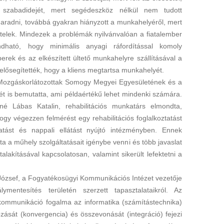
 szabadidejét, mert segédeszköz nélkül nem tudott
radni, továbbá gyakran hiányzott a munkahelyéről, mert
tételek. Mindezek a problémák nyilvánvalóan a fiatalember
ondható, hogy minimális anyagi ráfordítással komoly
erek és az elkészített ültető munkahelyre szállításával a
lősegítették, hogy a kliens megtartsa munkahelyét.
 Mozgáskorlátozottak Somogy Megyei Egyesületének és a
is bemutatta, ami példaértékű lehet mindenki számára.
né Lábas Katalin, rehabilitációs munkatárs elmondta,
gy végezzen felmérést egy rehabilitációs foglalkoztatást
ztatást és nappali ellátást nyújtó intézményben. Ennek
 a műhely szolgáltatásait igénybe venni és több javaslat
akításával kapcsolatosan, valamint sikerült lefektetni a
József, a Fogyatékosügyi Kommunikációs Intézet vezetője
ymentesítés területén szerzett tapasztalataikról. Az
kommunikáció fogalma az informatika (számítástechnika)
zását (konvergencia) és összevonását (integráció) fejezi