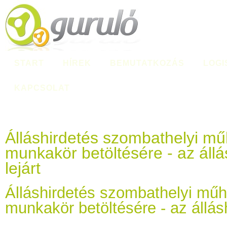
START
HÍREK
BEMUTATKOZÁS
LOGI
KAPCSOLAT
Álláshirdetés szombathelyi mű
munkakör betöltésére - az állá
lejárt
Álláshirdetés szombathelyi műh
munkakör betöltésére - az állásh