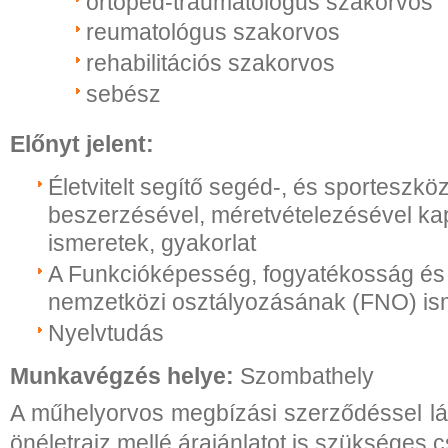
ortopéd-traumatológus szakorvos
reumatológus szakorvos
rehabilitációs szakorvos
sebész
Előnyt jelent:
Életvitelt segítő segéd-, és sporteszközö
beszerzésével, méretvételezésével ka
ismeretek, gyakorlat
A Funkcióképesség, fogyatékosság é
nemzetközi osztályozásának (FNO) is
Nyelvtudás
Munkavégzés helye:
Szombathely
A műhelyorvos megbízási szerződéssel látj
önéletrajz mellé árajánlatot is szükséges c