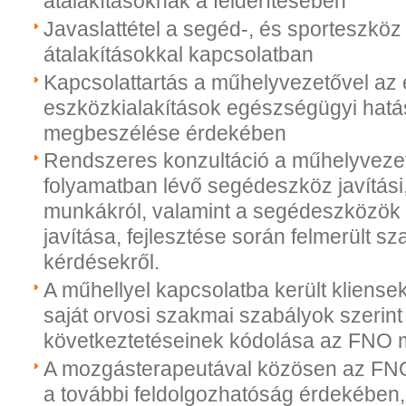
átalakításoknak a felderítésében
Javaslattétel a segéd-, és sporteszköz 
átalakításokkal kapcsolatban
Kapcsolattartás a műhelyvezetővel az
eszközkialakítások egészségügyi hatá
megbeszélése érdekében
Rendszeres konzultáció a műhelyvezet
folyamatban lévő segédeszköz javítási,
munkákról, valamint a segédeszközök á
javítása, fejlesztése során felmerült s
kérdésekről.
A műhellyel kapcsolatba került kliensek
saját orvosi szakmai szabályok szerint 
következtetéseinek kódolása az FNO 
A mozgásterapeutával közösen az FNO
a további feldolgozhatóság érdekében,