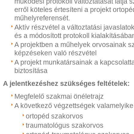
működési protokoll változtatását látja
erről köteles értesíteni a projekt ortop
műhelyreferensét.
Aktív részvétel a változtatási javaslat
és a módosított protokoll kialakításába
A projektben a műhelyek orvosainak s
képzéseken való részvétel
A projekt munkatársainak a kapcsolatta
biztosítása
A jelentkezéshez szükséges feltételek:
Megfelelő szakmai önéletrajz
A következő végzettségek valamelyike
ortopéd szakorvos
traumatológus szakorvos