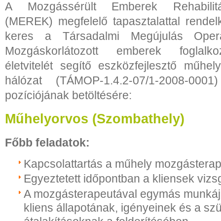
A Mozgássérült Emberek Rehabilitá
(MEREK) megfelelő tapasztalattal rende
keres a Társadalmi Megújulás Oper
Mozgáskorlátozott emberek foglalkoz
életvitelét segítő eszközfejlesztő műhel
hálózat (TÁMOP-1.4.2-07/1-2008-0001)
pozíciójának betöltésére:
Műhelyorvos (Szombathely)
Főbb feladatok:
Kapcsolattartás a műhely mozgásterap
Egyeztetett időpontban a kliensek vizs
A mozgásterapeutával egymás munkáj
kliens állapotának, igényeinek és a s