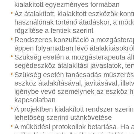
kialakított egyezményes formában
Az átalakított, kialakított eszközök kontr
használónak történő átadáskor, a mó
rögzítése a fentiek szerint
Rendszeres konzultáció a mozgástera
éppen folyamatban lévő átalakításokró
Szükség esetén a mozgásterapeuta álta
segédeszköz átalakítási javaslatok, t
Szükség esetén tanácsadás műszeré
eszköz átalakításával, javításával, illet
igénybe vevő személynek az eszköz h
kapcsolatban.
A projektben kialakított rendszer szerin
lehetőség szerinti utánkövetése
A működési protokollok betartása. Ha 