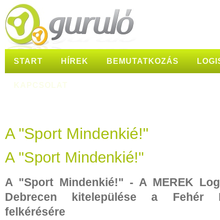
START
HÍREK
BEMUTATKOZÁS
LOGI
KAPCSOLAT
A "Sport Mindenkié!"
A "Sport Mindenkié!"
A "Sport Mindenkié!" - A MEREK Logi
Debrecen kitelepülése a Fehér B
felkérésére