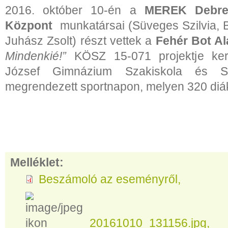
2016. október 10-én a
MEREK
Debre
Központ
munkatársai (Süveges Szilvia, 
Juhász Zsolt) részt vettek a
Fehér Bot Al
Mindenkié!”
KÖSZ 15-071 projektje ker
József Gimnázium Szakiskola és Sz
megrendezett sportnapon, melyen 320 diák 
Melléklet:
Beszámoló az eseményről
20161010_131156.jpg