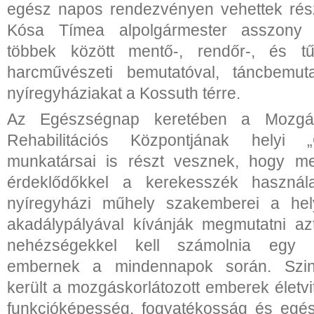
egész napos rendezvényen vehettek rész
Kósa Tímea alpolgármester asszony 
többek között mentő-, rendőr-, és tűz
harcművészeti bemutatóval, táncbemut
nyíregyháziakat a Kossuth térre.
Az Egészségnap keretében a Mozgás
Rehabilitációs Központjának helyi 
munkatársai is részt vesznek, hogy m
érdeklődőkkel a kerekesszék használat
nyíregyházi műhely szakemberei a helys
akadálypályával kívánják megmutatni az
nehézségekkel kell számolnia egy 
embernek a mindennapok során. Szin
került a mozgáskorlátozott emberek életv
funkcióképesség, fogyatékosság és egé