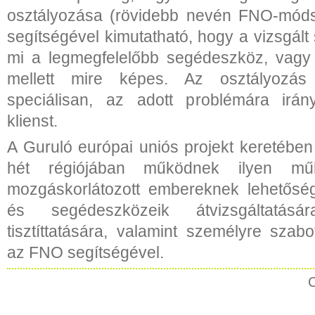
osztályozása (rövidebb nevén FNO-móds
segítségével kimutatható, hogy a vizsgál
mi a legmegfelelőbb segédeszköz, vagy 
mellett mire képes. Az osztályozás
speciálisan, az adott problémára irány
klienst.
A Guruló európai uniós projekt keretébe
hét régiójában működnek ilyen mű
mozgáskorlátozott embereknek lehetősé
és segédeszközeik átvizsgáltatására,
tisztíttatására, valamint személyre szabot
az FNO segítségével.