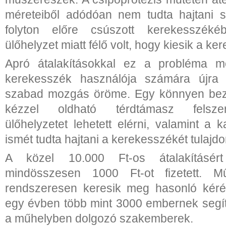
méreteiből adódóan nem tudta hajtani 
folyton előre csúszott kerekesszékéb
ülőhelyzet miatt félő volt, hogy kiesik a ke
Apró átalakításokkal ez a probléma m
kerekesszék használója számára újra 
szabad mozgás öröme. Egy könnyen bez
kézzel oldható térdtámasz felszer
ülőhelyzetet lehetett elérni, valamint a 
ismét tudta hajtani a kerekesszékét tulajd
A közel 10.000 Ft-os átalakításér
mindösszesen 1000 Ft-ot fizetett. Mű
rendszeresen keresik meg hasonló kérés
egy évben több mint 3000 embernek segí
a műhelyben dolgozó szakemberek.