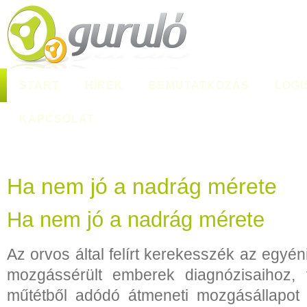
START
HÍREK
BEMUTATKOZÁS
LOGI
KAPCSOLAT
Ha nem jó a nadrág mérete
Ha nem jó a nadrág mérete
Az orvos által felírt kerekesszék az egyé
mozgássérült emberek diagnózisaihoz,
műtétből adódó átmeneti mozgásállapot