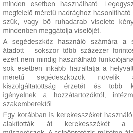
minden esetben használható. Legegy
megfelelő méretű nadrághoz hasonlítható e
szűk, vagy bő ruhadarab viselete kén
mindenben meggátolja viselőjét.
A segédeszköz használó számára a s
átadott - sokszor több százezer forint
ezért nem mindig használható funkcióján
sok esetben inkább hátráltatja a helyvál
méretű segédeszközök növelik a
kiszolgáltatottság érzetét és több k
igényelnek a hozzátartozóktól, intéz
szakemberektől.
Egy korábban is kerekesszéket használó
alakították át kerekesszékét a s
műszerészek. A csípőprotézis műtéten áte