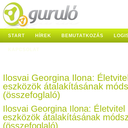
START
HÍREK
BEMUTATKOZÁS
LOGI
KAPCSOLAT
Ilosvai Georgina Ilona: Életvite
eszközök átalakításának móds
(összefoglaló)
Ilosvai Georgina Ilona: Életvitel
eszközök átalakításának móds
(összefoglaló)