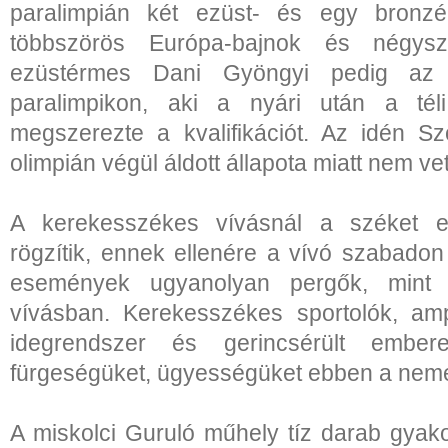
paralimpián két ezüst- és egy bronzé
többszörös Európa-bajnok és négysze
ezüstérmes Dani Gyöngyi pedig az 
paralimpikon, aki a nyári után a téli
megszerezte a kvalifikációt. Az idén Szo
olimpián végül áldott állapota miatt nem vet
A kerekesszékes vívásnál a széket e
rögzítik, ennek ellenére a vívó szabado
események ugyanolyan pergők, mint
vívásban. Kerekesszékes sportolók, amp
idegrendszer és gerincsérült emberek
fürgeségüket, ügyességüket ebben a nem
A miskolci Guruló műhely tíz darab gyak