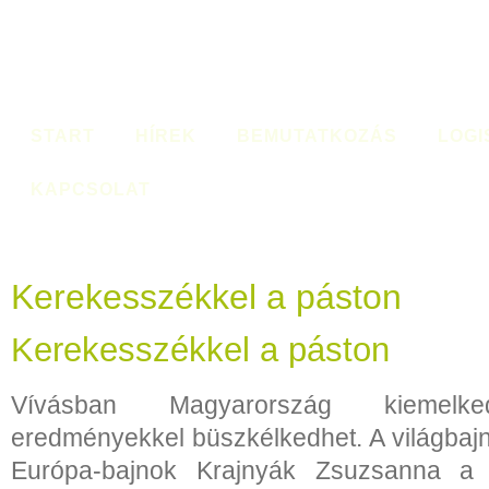
START
HÍREK
BEMUTATKOZÁS
LOGI
KAPCSOLAT
Kerekesszékkel a páston
Kerekesszékkel a páston
Vívásban Magyarország kiemelked
eredményekkel büszkélkedhet. A világbaj
Európa-bajnok Krajnyák Zsuzsanna a 