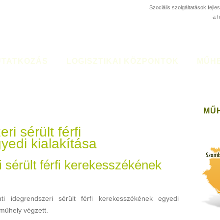
Szociális szolgáltatások fejl
a 
TATKOZÁS
LOGISZTIKAI KÖZPONTOK
MŰH
MŰ
i sérült férfi
edi kialakítása
 sérült férfi kerekesszékének
 idegrendszeri sérült férfi kerekesszékének egyedi
 műhely végzett.