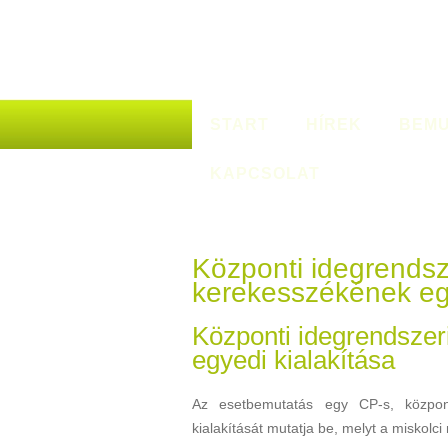
START
HÍREK
BEMU
KAPCSOLAT
Központi idegrendszer
kerekesszékének egy
Központi idegrendszeri
egyedi kialakítása
Az esetbemutatás egy CP-s, központi
kialakítását mutatja be, melyt a miskolci