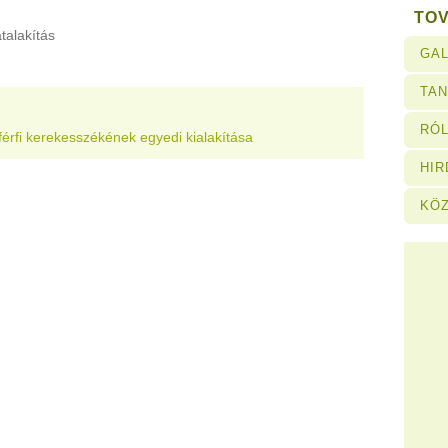
TO
talakítás
GAL
TA
RÓL
férfi kerekesszékének egyedi kialakítása
HI
KÖ