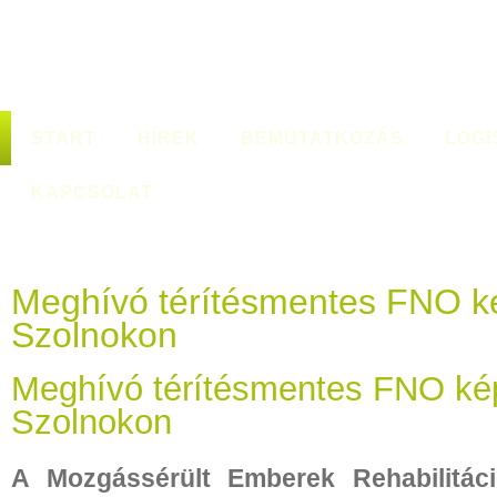
START
HÍREK
BEMUTATKOZÁS
LOGI
KAPCSOLAT
Meghívó térítésmentes FNO k
Szolnokon
Meghívó térítésmentes FNO ké
Szolnokon
A Mozgássérült Emberek Rehabilitác