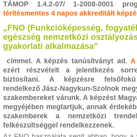
TÁMOP 1.4.2-07/ 1-2008-0001 pro
térítésmentes 4 napos akkreditált képzé
„FNO (Funkcióképesség, fogyaté
egészség nemzetközi osztályozása
gyakorlati alkalmazása”
címmel. A képzés tanúsítványt ad.
A
ezért részvételt a jelentkezés sorr
biztosítani. A képzésre felsőfokú
rendelkező Jász-Nagykun-Szolnok megye
szakembereket várunk. A képzést Magy
megyéjében megtartjuk, annak érdekéb
szakemberek a nemzetközi trende
felkészültséggel rendelkezzenek.
Az FNO használata segít abban, hogy a 