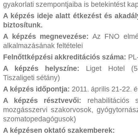
gyakorlati szempontjaiba is betekintést ka
A képzés ideje alatt étkezést és akadá
biztosítunk.
A képzés megnevezése:
Az FNO elméle
alkalmazásának feltételei
Felnőttképzési akkreditációs száma:
PL
A képzés helyszíne:
Liget Hotel (
Tiszaligeti sétány)
A képzés időpontja:
2011. április 21-22. é
A képzés résztvevői:
rehabilitációs
mozgásszervi szakorvosok, gyógytornász
szomatopedagógusok)
A képzésen oktató szakemberek: