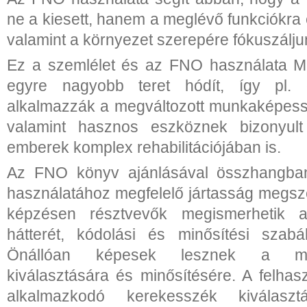
ne a kiesett, hanem a meglévő funkciókra
valamint a környezet szerepére fókuszálju
Ez a szemlélet és az FNO használata M
egyre nagyobb teret hódít, így pl.
alkalmazzák a megváltozott munkaképess
valamint hasznos eszköznek bizonyult
emberek komplex rehabilitációjában is.
Az FNO könyv ajánlásával összhangban
használatához megfelelő jártasság megsze
képzésen résztvevők megismerhetik 
hátterét, kódolási és minősítési szabály
Önállóan képesek lesznek a me
kiválasztására és minősítésére. A felhas
alkalmazkodó kerekesszék kiválasz