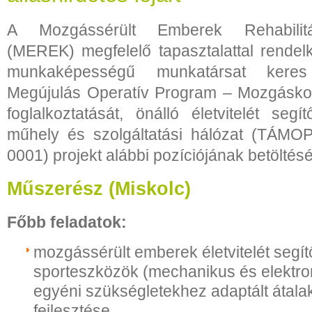
A Mozgássérült Emberek Rehabilitá
(MEREK) megfelelő tapasztalattal rendel
munkaképességű munkatársat kere
Megújulás Operatív Program – Mozgáskor
foglalkoztatását, önálló életvitelét segí
műhely és szolgáltatási hálózat (TÁMOP
0001) projekt alábbi pozíciójának betöltésé
Műszerész (Miskolc)
Főbb feladatok:
mozgássérült emberek életvitelét segít
sporteszközök (mechanikus és elektro
egyéni szükségletekhez adaptált átalak
fejlesztése,