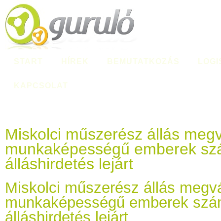
START
HÍREK
BEMUTATKOZÁS
LOGI
KAPCSOLAT
Miskolci műszerész állás megv
munkaképességű emberek szá
álláshirdetés lejárt
Miskolci műszerész állás megvá
munkaképességű emberek szám
álláshirdetés lejárt