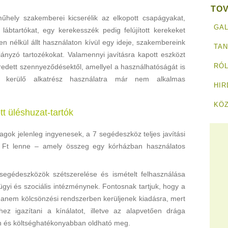
TO
hely szakemberei kicserélik az elkopott csapágyakat,
GAL
 lábtartókat, egy kerekesszék pedig felújított kerekeket
en nélkül állt használaton kívül egy ideje, szakembereink
TA
iányzó tartozékokat. Valamennyi javításra kapott eszközt
RÓL
eredett szennyeződésektől, amellyel a használhatóságát is
e kerülő alkatrész használatra már nem alkalmas
HI
KÖ
tt üléshuzat-tartók
agok jelenleg ingyenesek, a 7 segédeszköz teljes javítási
0 Ft lenne – amely összeg egy kórházban használatos
segédeszközök szétszerelése és ismételt felhasználása
gyi és szociális intézménynek. Fontosnak tartjuk, hogy a
nem kölcsönzési rendszerben kerüljenek kiadásra, mert
ez igazítani a kínálatot, illetve az alapvetően drága
n és költséghatékonyabban oldható meg.