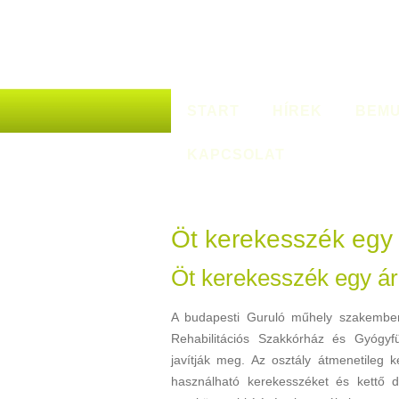
START
HÍREK
BEMU
KAPCSOLAT
Öt kerekesszék egy 
Öt kerekesszék egy ár
A budapesti Guruló műhely szakembere
Rehabilitációs Szakkórház és Gyógyfü
javítják meg. Az osztály átmenetileg 
használható kerekesszéket és kettő da