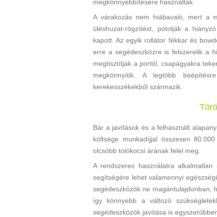
megkönnyebbítésére használtak.
A várakozás nem hiábavaló, mert a mű
üléshuzat-rögzítést, pótolják a hiányzó
kapott. Az egyik rollátor fékkar és bowd
erre a segédeszközre is felszerelik a h
megtisztítják a portól, csapágyakra tek
megkönnyítik. A legtöbb beépítésr
kerekesszékekből származik.
Törö
Bár a javítások és a felhasznált alapany
költsége munkadíjjal összesen 80.00
olcsóbb tolókocsi árának felel meg.
A rendszeres használatra alkalmatlan 
segítségére lehet valamennyi egészségü
segédeszközök ne magántulajdonban, ha
így könnyebb a változó szükségletekh
segédeszközök javítása is egyszerűbbe