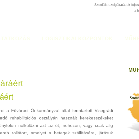
Szociális szolgáltatások fejl
a 
TATKOZÁS
LOGISZTIKAI KÖZPONTOK
MŰH
MŰ
áráért
áért
i a Fővárosi Önkormányzat által fenntartott Visegrádi
rdő rehabilitációs osztályán használt kerekesszékeket
kénytelen nélkülözni azt az öt, nehezen, vagy csak alig
rab rollátort, amelyet a betegek szállítására, járásuk