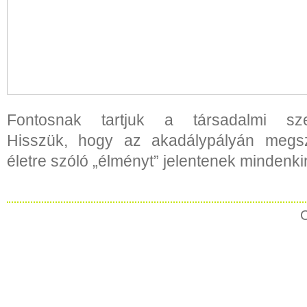
Fontosnak tartjuk a társadalmi szeml
Hisszük, hogy az akadálypályán megsz
életre szóló „élményt” jelentenek mindenki