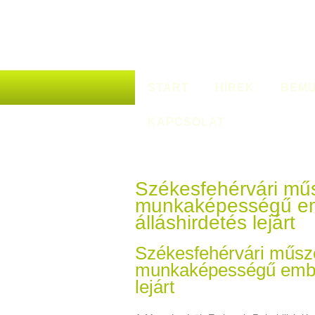
START
HÍREK
BEMU
KAPCSOLAT
Székesfehérvári műs
munkaképességű em
álláshirdetés lejárt
Székesfehérvári műsze
munkaképességű ember
lejárt