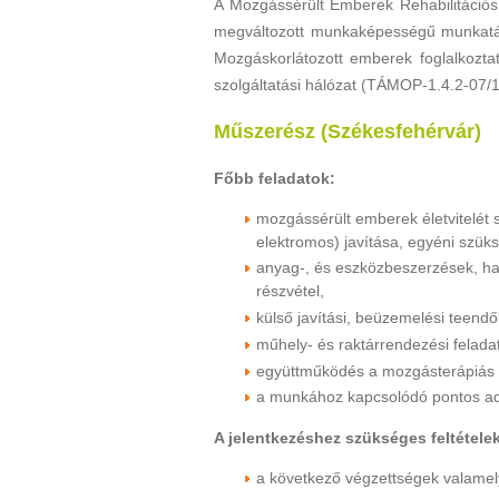
A Mozgássérült Emberek Rehabilitációs
megváltozott munkaképességű munkatá
Mozgáskorlátozott emberek foglalkoztatá
szolgáltatási hálózat (TÁMOP-1.4.2-07/1
Műszerész (Székesfehérvár)
Főbb feladatok:
mozgássérült emberek életvitelét
elektromos) javítása, egyéni szüks
anyag-, és eszközbeszerzések, ha
részvétel,
külső javítási, beüzemelési teendő
műhely- és raktárrendezési felada
együttműködés a mozgásterápiás 
a munkához kapcsolódó pontos adm
A jelentkezéshez szükséges feltétele
a következő végzettségek valamel