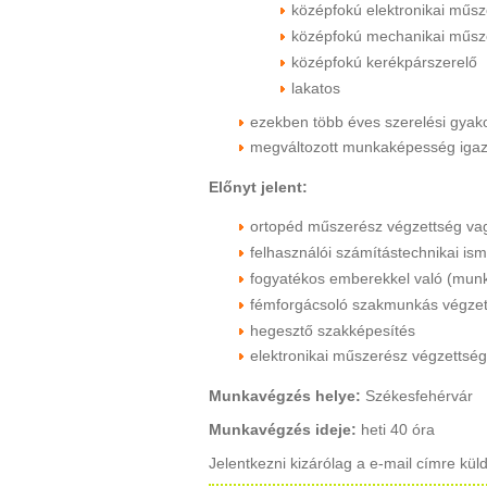
középfokú elektronikai műs
középfokú mechanikai műsz
középfokú kerékpárszerelő
lakatos
ezekben több éves szerelési gyako
megváltozott munkaképesség igaz
Előnyt jelent:
ortopéd műszerész végzettség vag
felhasználói számítástechnikai ism
fogyatékos emberekkel való (munk
fémforgácsoló szakmunkás végzet
hegesztő szakképesítés
elektronikai műszerész végzettség
Munkavégzés helye:
Székesfehérvár
Munkavégzés ideje:
heti 40 óra
Jelentkezni kizárólag a e-mail címre küld