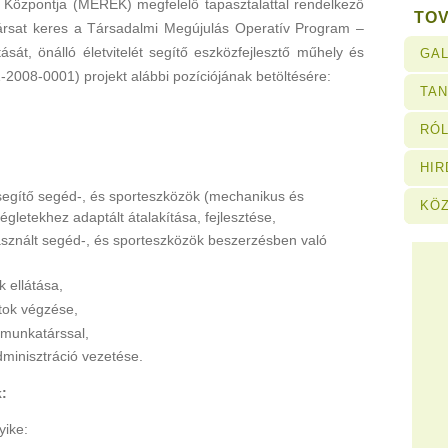
 Központja (MEREK) megfelelő tapasztalattal rendelkező
TO
rsat keres a Társadalmi Megújulás Operatív Program –
sát, önálló életvitelét segítő eszközfejlesztő műhely és
GAL
-2008-0001) projekt alábbi pozíciójának betöltésére:
TA
RÓL
HI
 segítő segéd-, és sporteszközök (mechanikus és
KÖ
égletekhez adaptált átalakítása, fejlesztése,
sznált segéd-, és sporteszközök beszerzésben való
k ellátása,
tok végzése,
munkatárssal,
inisztráció vezetése.
k:
yike: