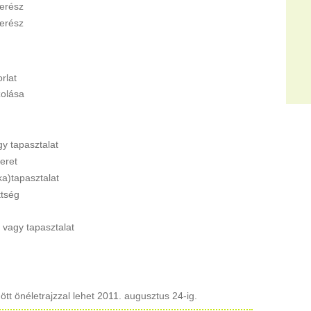
zerész
erész
rlat
olása
y tapasztalat
eret
a)tapasztalat
tség
 vagy tapasztalat
ött önéletrajzzal lehet 2011. augusztus 24-ig.