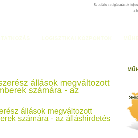
Szociális szolgáltatások fejl
a 
TATKOZÁS
LOGISZTIKAI KÖZPONTOK
MŰH
MŰ
zerész állások megváltozott
berek számára - az
rész állások megváltozott
ek számára - az álláshirdetés