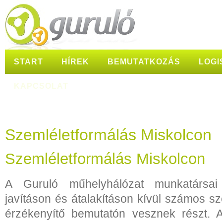
START
HÍREK
BEMUTATKOZÁS
LOGI
KAPCSOLAT
Szemléletformálás Miskolcon
Szemléletformálás Miskolcon
A Guruló műhelyhálózat munkatársa
javításon és átalakításon kívül számos s
érzékenyítő bemutatón vesznek részt. A