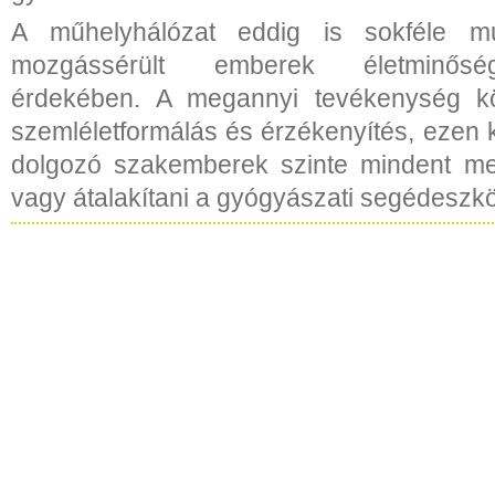
A műhelyhálózat eddig is sokféle m
mozgássérült emberek életminősé
érdekében. A megannyi tevékenység k
szemléletformálás és érzékenyítés, ezen 
dolgozó szakemberek szinte mindent meg
vagy átalakítani a gyógyászati segédeszk