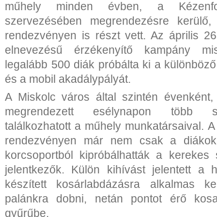
műhely minden évben, a Kézenfog
szervezésében megrendezésre kerülő, 
rendezvényen is részt vett. Az április 
elnevezésű érzékenyítő kampány mis
legalább 500 diák próbálta ki a különböz
és a mobil akadálypályát.
A Miskolc város által szintén évenként
megrendezett esélynapon több s
találkozhatott a műhely munkatársaival. 
rendezvényen már nem csak a diáko
korcsoportból kipróbálhatták a kerekes
jelentkezők. Külön kihívást jelentett a 
készített kosárlabdázásra alkalmas k
palánkra dobni, netán pontot érő kosa
gyűrűbe.