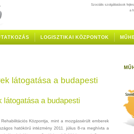
Szociális szolgáltatások fejl
a 
TATKOZÁS
LOGISZTIKAI KÖZPONTOK
MŰH
MŰ
ek látogatása a budapesti
 látogatása a budapesti
Rehabilitációs Központja, mint a mozgássérült emberek
országos hatókörű intézmény 2011. július 8-ra meghívta a