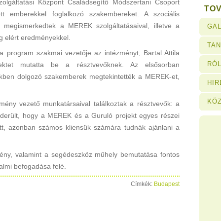
zolgáltatási Központ Családsegítő Módszertani Csoport
TO
t emberekkel foglalkozó szakembereket. A szociális
 megismerkedtek a MEREK szolgáltatásaival, illetve a
GAL
ig elért eredményekkel.
TA
program szakmai vezetője az intézményt, Bartal Attila
RÓL
ektet mutatta be a résztvevőknek. Az elsősorban
yekben dolgozó szakemberek megtekintették a MEREK-et,
HI
KÖ
mény vezető munkatársaival találkoztak a résztvevők: a
kiderült, hogy a MEREK és a Guruló projekt egyes részei
tt, azonban számos kliensük számára tudnák ajánlani a
mény, valamint a segédeszköz műhely bemutatása fontos
lmi befogadása felé.
Címkék:
Budapest