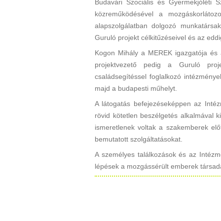
Budavári Szociális és Gyermekjóléti S
közreműködésével a mozgáskorlátozot
alapszolgálatban dolgozó munkatársak
Guruló projekt célkitűzéseivel és az edd
Kogon Mihály a MEREK igazgatója és a 
projektvezető pedig a Guruló proj
családsegítéssel foglalkozó intézmén
majd a budapesti műhelyt.
A látogatás befejezéseképpen az Intéz
rövid kötetlen beszélgetés alkalmával 
ismeretlenek voltak a szakemberek elő
bemutatott szolgáltatásokat.
A személyes találkozások és az Intéz
lépések a mozgássérült emberek társada