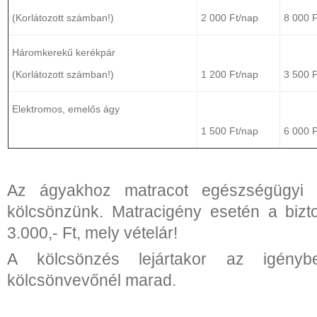
(Korlátozott számban!)
2 000 Ft/nap
8 000 F
Háromkerekű kerékpár
(Korlátozott számban!)
1 200 Ft/nap
3 500 F
Elektromos, emelős ágy
1 500 Ft/nap
6 000 F
Az ágyakhoz matracot egészségügyi
kölcsönzünk. Matracigény esetén a bizto
3.000,- Ft, mely vételár!
A kölcsönzés lejártakor az igényb
kölcsönvevőnél marad.