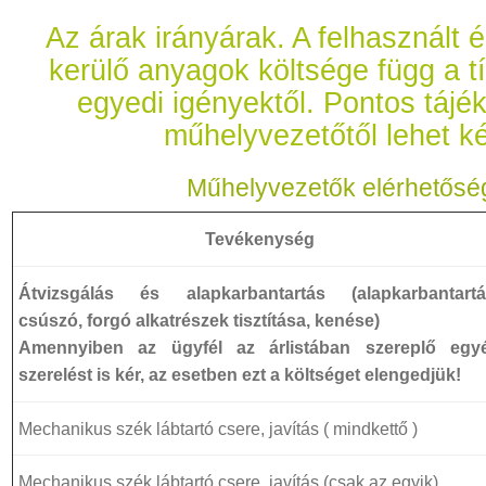
Az árak irányárak. A felhasznált 
kerülő anyagok költsége függ a t
egyedi igényektől. Pontos tájék
műhelyvezetőtől lehet ké
Műhelyvezetők elérhetősé
Tevékenység
Átvizsgálás és alapkarbantartás (alapkarbantartá
csúszó, forgó alkatrészek tisztítása, kenése)
Amennyiben az ügyfél az árlistában szereplő egy
szerelést is kér, az esetben ezt a költséget elengedjük!
Mechanikus szék lábtartó csere, javítás ( mindkettő )
Mechanikus szék lábtartó csere, javítás (csak az egyik)