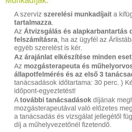
Munkadíjak:
A szerviz
szerelési munkadíjait
a kifü
tartalmazza
.
Az
Átvizsgálás és alapkarbantartás d
felszámításra
, ha az ügyfél az Árlistá
egyéb szerelést is kér.
Az árajánlat elkészítése minden ese
Az
mozgásterapeuta és műhelyorvos á
állapotfelmérés és az első 3 tanács
tanácsadások időtartama: 30 perc. ) Ké
időpont-egyeztetést!
A
további tanácsadások
díjának meg
mozgásterapeutával való előzetes meg
a tanácsadás és vizsgálat jellegétől fü
díj a műhelyvezetőnél fizetendő.