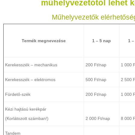
műhelyvezetőtől lehet k
Műhelyvezetők elérhetősé
Termék megnevezése
1 – 5 nap
1 –
Kerekesszék – mechanikus
200 Ft/nap
1 000 F
Kerekesszék – elektromos
500 Ft/nap
2 500 F
Fürdető-szék
200 Ft/nap
1 000 F
Kézi hajtású kerékpár
(Korlátozott számban!)
2 000 Ft/nap
8 000 F
Tandem