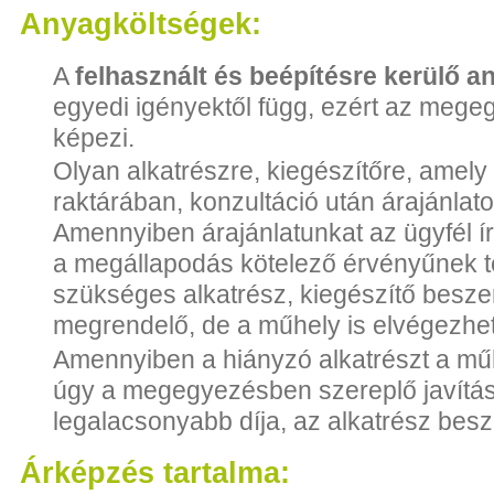
Anyagköltségek:
A
felhasznált és beépítésre kerülő 
egyedi igényektől függ, ezért az mege
képezi.
Olyan alkatrészre, kiegészítőre, amely
raktárában, konzultáció után árajánlato
Amennyiben árajánlatunkat az ügyfél í
a megállapodás kötelező érvényűnek t
szükséges alkatrész, kiegészítő besze
megrendelő, de a műhely is elvégezhet
Amennyiben a hiányzó alkatrészt a műh
úgy a megegyezésben szereplő javítás i
legalacsonyabb díja, az alkatrész besz
Árképzés tartalma: