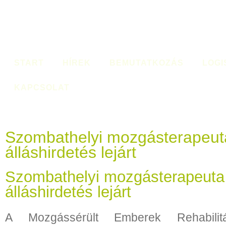
START
HÍREK
BEMUTATKOZÁS
LOGI
KAPCSOLAT
Szombathelyi mozgásterapeuta
álláshirdetés lejárt
Szombathelyi mozgásterapeuta á
álláshirdetés lejárt
A Mozgássérült Emberek Rehabilitá