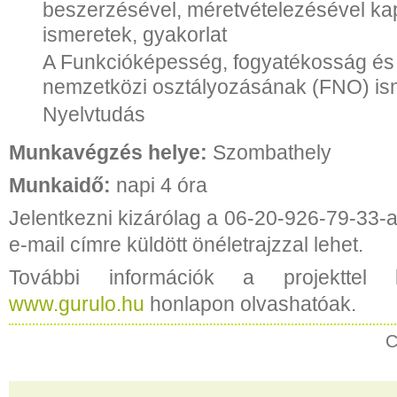
beszerzésével, méretvételezésével ka
ismeretek, gyakorlat
A Funkcióképesség, fogyatékosság é
nemzetközi osztályozásának (FNO) is
Nyelvtudás
Munkavégzés helye:
Szombathely
Munkaidő:
napi 4 óra
Jelentkezni kizárólag a 06-20-926-79-33-
e-mail címre küldött önéletrajzzal lehet.
További információk a projekttel 
www.gurulo.hu
honlapon olvashatóak.
C