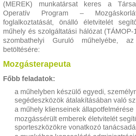
(MEREK) munkatársat keres a Társa
Operatív Program – Mozgáskorlát
foglalkoztatását, önálló életvitelét segí
műhely és szolgáltatási hálózat (TÁMOP-1
szombathelyi Guruló műhelyébe, az
betöltésére:
Mozgásterapeuta
Főbb feladatok:
a műhelyben készülő egyedi, személyr
segédeszközök átalakításában való sz
a műhely klienseinek állapotfelmérése
mozgássérült emberek életvitelét segít
sporteszközökre vonatkozó tanácsadá