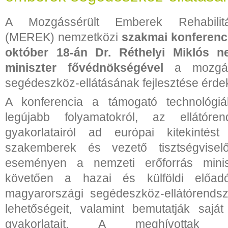
A Mozgássérült Emberek Rehabilitá
(MEREK) nemzetközi
szakmai konferenci
október 18-án Dr. Réthelyi Miklós ne
miniszter fővédnökségével
a mozgáss
segédeszköz-ellátásának fejlesztése érde
A konferencia a támogató technológiá
legújabb folyamatokról, az ellátóren
gyakorlatairól ad európai kitekintést 
szakemberek és vezető tisztségvise
eseményen a nemzeti erőforrás minisz
követően a hazai és külföldi előadó
magyarországi segédeszköz-ellátórendsz
lehetőségeit, valamint bemutatják sajá
gyakorlatait. A meghívottak 