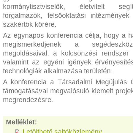
kormánytisztviselők, életvitelt se
forgalmazók, felsőoktatási intézmények 
szakértők körére.
Az egynapos konferencia célja, hogy a 
megismerkedjenek a segédeszköz-e
megoldásaival: a kölcsönzési rendszer 
valamint az egyéni igények érvényesíté
technológiák alkalmazása területén.
A konferencia a Társadalmi Megújulás 
támogatásával megvalósuló kiemelt projek
megrendezésre.
Melléklet:
Letölthető sajtóközlemény