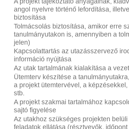
A projekt tájékoztató anyagainak, kiad
angol nyelvre történő lefordítása, illet
biztosítása
Tolmácsolás biztosítása, amikor erre 
tanulmányutakon is, amennyiben a tol
jelen)
Kapcsolattartás az utazásszervező iro
információ nyújtása
Az utak tartalmának kialakítása a veze
Ütemterv készítése a tanulmányutakra
a projekt ütemtervével, a képzésekkel,
stb.
A projekt szakmai tartalmához kapcso
sajtó figyelése
Az utakhoz szükséges projekten belüli
feladatok ellátása (résztvevők, időpon