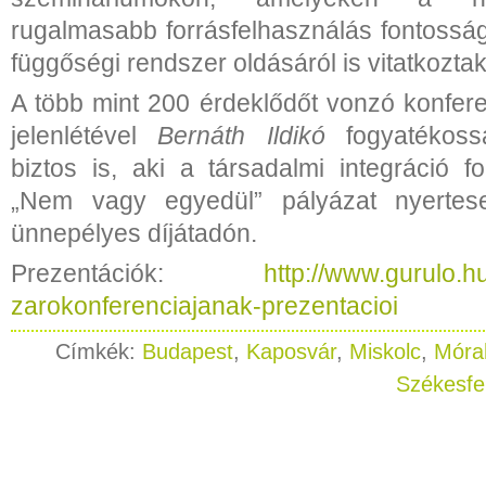
rugalmasabb forrásfelhasználás fontosságá
függőségi rendszer oldásáról is vitatkoztak
A több mint 200 érdeklődőt vonzó konfere
jelenlétével
Bernáth Ildikó
fogyatékossá
biztos is, aki a társadalmi integráció f
„Nem vagy egyedül” pályázat nyertese
ünnepélyes díjátadón.
Prezentációk:
http://www.gurulo.hu
zarokonferenciajanak-prezentacioi
Címkék:
Budapest
,
Kaposvár
,
Miskolc
,
Móra
Székesfe