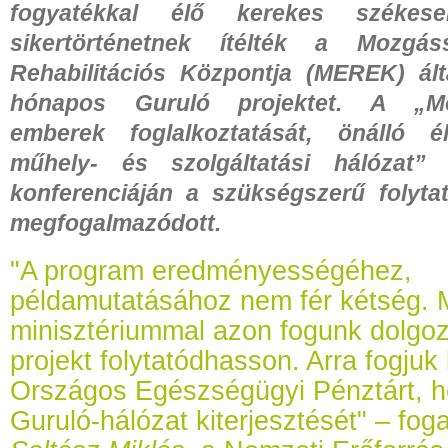
fogyatékkal élő kerekes székese
sikertörténetnek ítélték a Mozgás
Rehabilitációs Központja (MEREK) ált
hónapos Guruló projektet. A „Moz
emberek foglalkoztatását, önálló éle
műhely- és szolgáltatási hálózat”
konferenciáján a szükségszerű folyta
megfogalmazódott.
"A program eredményességéhez,
példamutatásához nem fér kétség. 
minisztériummal azon fogunk dolgoz
projekt folytatódhasson. Arra fogjuk 
Országos Egészségügyi Pénztárt, h
Guruló-hálózat kiterjesztését" – fog