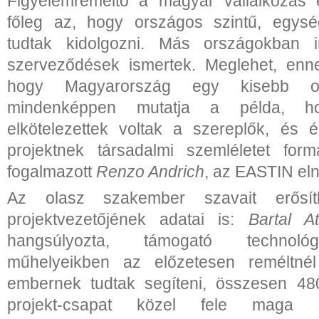
Figyelemreméltó a magyar vállalkozás
főleg az, hogy országos szintű, egység
tudtak kidolgozni. Más országokban i
szerveződések ismertek. Meglehet, enn
hogy Magyarország egy kisebb o
mindenképpen mutatja a példa, h
elkötelezettek voltak a szereplők, és 
projektnek társadalmi szemléletet for
fogalmazott
Renzo Andrich
, az EASTIN el
Az olasz szakember szavait erősít
projektvezetőjének adatai is:
Bartal Att
hangsúlyozta, támogató technológi
műhelyeikben az előzetesen reméltné
embernek tudtak segíteni, összesen 48
projekt-csapat közel fele maga i