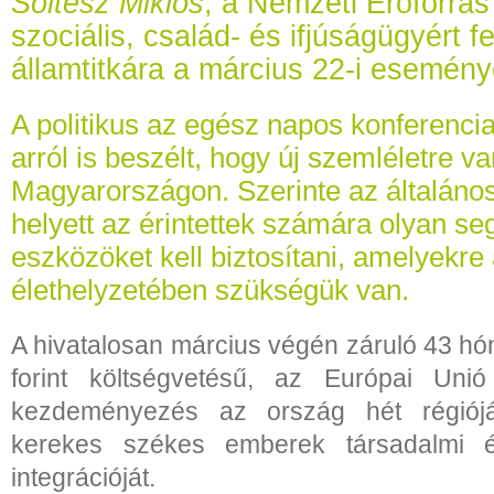
Soltész Miklós
, a Nemzeti Erőforrás
szociális, család- és ifjúságügyért fe
államtitkára a március 22-i esemény
A politikus az egész napos konferenci
arról is beszélt, hogy új szemléletre v
Magyarországon. Szerinte az általán
helyett az érintettek számára olyan seg
eszközöket kell biztosítani, amelyekre 
élethelyzetében szükségük van.
A hivatalosan március végén záruló 43 hón
forint költségvetésű, az Európai Unió 
kezdeményezés az ország hét régiójá
kerekes székes emberek társadalmi és
integrációját.