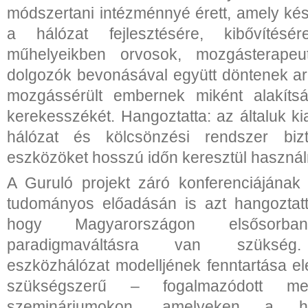
módszertani intézménnyé érett, amely kés
a hálózat fejlesztésére, kibővítésére
műhelyeikben orvosok, mozgásterape
dolgozók bevonásával együtt döntenek arr
mozgássérült embernek miként alakíts
kerekesszékét. Hangoztatta: az általuk kial
hálózat és kölcsönzési rendszer bizt
eszközöket hosszú időn keresztül használ
A Guruló projekt záró konferenciájának
tudományos előadásán is azt hangoztatt
hogy Magyarországon elsősorban 
paradigmaváltásra van szükség. 
eszközhálózat modelljének fenntartása el
szükségszerű – fogalmazódott 
szemináriumokon, amelyeken a h