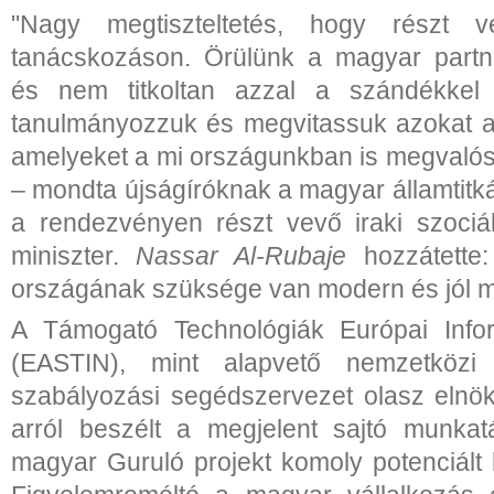
"Nagy megtiszteltetés, hogy részt 
tanácskozáson. Örülünk a magyar partne
és nem titkoltan azzal a szándékkel 
tanulmányozzuk és megvitassuk azokat a
amelyeket a mi országunkban is megvalós
– mondta újságíróknak a magyar államtitk
a rendezvényen részt vevő iraki szociá
miniszter.
Nassar Al-Rubaje
hozzátette:
országának szüksége van modern és jól 
A Támogató Technológiák Európai Info
(EASTIN), mint alapvető nemzetközi
szabályozási segédszervezet olasz elnö
arról beszélt a megjelent sajtó munkat
magyar Guruló projekt komoly potenciál