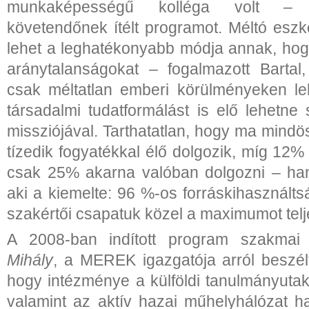
munkaképességű kolléga volt – 
követendőnek ítélt programot. Méltó eszk
lehet a leghatékonyabb módja annak, ho
aránytalanságokat – fogalmazott Bartal
csak méltatlan emberi körülményeken leh
társadalmi tudatformálást is elő lehetne
missziójával. Tarthatatlan, hogy ma mind
tízedik fogyatékkal élő dolgozik, míg 12
csak 25% akarna valóban dolgozni – han
aki a kiemelte: 96 %-os forráskihasználtsá
szakértői csapatuk közel a maximumot telje
A 2008-ban indított program szakmai
Mihály
, a MEREK igazgatója arról beszélt
hogy intézménye a külföldi tanulmányutak
valamint az aktív hazai műhelyhálózat 