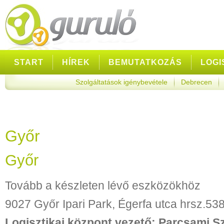
START
HÍREK
BEMUTATKOZÁS
LOGI
Szolgáltatások igénybevétele
Debrecen
KAPCSOLAT
Győr
Győr
Tovább a készleten lévő eszközökhöz
9027 Győr Ipari Park, Égerfa utca hrsz.53
Logisztikai központ vezető:
Parcsami Sz