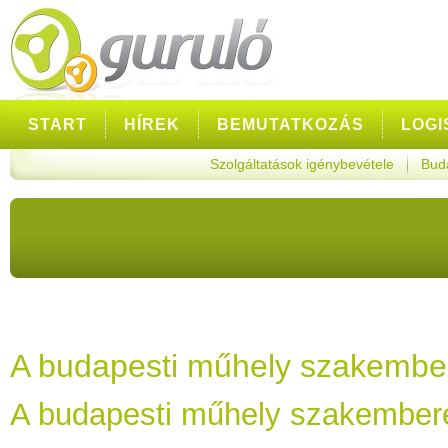
START
HÍREK
BEMUTATKOZÁS
LOGI
Szolgáltatások igénybevétele
Bud
KAPCSOLAT
A budapesti műhely szakembe
A budapesti műhely szakember