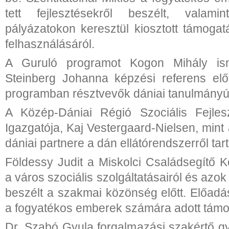
tett fejlesztésekről beszélt, valam
pályázatokon keresztül kiosztott támog
felhasználásáról.
A Guruló programot Kogon Mihály isme
Steinberg Johanna képzési referens elő
programban résztvevők dániai tanulmányút
A Közép-Dániai Régió Szociális Fejlesz
Igazgatója, Kaj Vestergaard-Nielsen, min
dániai partnere a dán ellátórendszerről tart
Földessy Judit a Miskolci Családsegítő K
a város szociális szolgáltatásairól és azok
beszélt a szakmai közönség előtt. Előadá
a fogyatékos emberek számára adott támo
Dr. Szabó Gyula forgalmazási szakértő gy