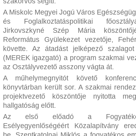
szakorvos segíti.
A Miskolc Megyei Jogú Város Egészségüg
és Foglalkoztatáspolitikai főosztál
Jirkovszkyné Szép Mária köszöntőj
Református Gyülekezet vezetője, Fehé
követte. Az átadást jelképező szalagot
(MEREK igazgató) a program szakmai vez
az Osztályvezető asszony vágta át.
A műhelymegnyitót követő konferen
könyvtárban került sor. A szakmai rendezv
projektvezető köszöntője nyitotta m
hallgatóság előtt.
Az első előadó a Fogyatéko
Esélyegyenlőségéért Közalapítvány ere
be. Szentkatolnai Miklós a fogyatékos 