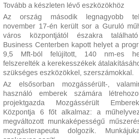
Tovább a készleten lévő eszközökhöz
Az ország második legnagyobb tel
november 17-én került sor a Guruló műh
város központjától északra találhat
Business Centerben kapott helyet a prog
9,5 Mft-ból felújított, 140 nm-es he
felszerelték a kerekesszékek átalakításá
szükséges eszközökkel, szerszámokkal.
Az elsősorban mozgássérült-, valami
használó emberek számára létrehoz
projektgazda Mozgássérült Emberek
Központja 6 főt alkalmaz: a műhelyvez
megváltozott munkaképességű műszerés
mozgásterapeuta dolgozik. Munkájuk