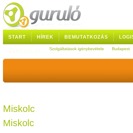
START
HÍREK
BEMUTATKOZÁS
LOGI
Szolgáltatások igénybevétele
Budapest
KAPCSOLAT
Miskolc
Miskolc