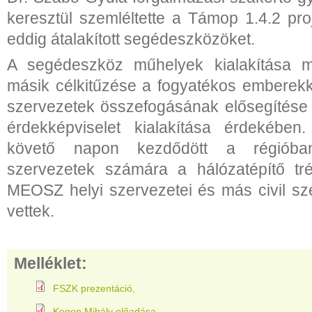
keresztül szemléltette a Támop 1.4.2 pro
eddig átalakított segédeszközöket.
A segédeszköz műhelyek kialakítása m
másik célkitűzése a fogyatékos emberekke
szervezetek összefogásának elősegítése
érdekképviselet kialakítása érdekében
követő napon kezdődött a régióba
szervezetek számára a hálózatépítő tr
MEOSZ helyi szervezetei és más civil sze
vettek.
Melléklet:
FSZK prezentáció
Kogon Mihály előadása