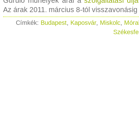
Guruló műhelyek árai a
szolgáltatási díj
Az árak 2011. március 8-tól visszavonásig
Címkék:
Budapest
,
Kaposvár
,
Miskolc
,
Móra
Székesfe