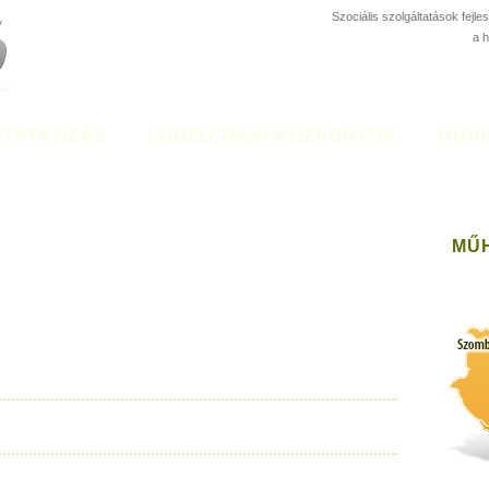
Szociális szolgáltatások fejl
a 
TATKOZÁS
LOGISZTIKAI KÖZPONTOK
MŰH
MŰ