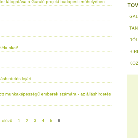
zter látogatása a Guruló projekt budapesti műhelyében
TO
GAL
TA
RÓL
ndékunkat!
HI
KÖ
áshirdetés lejárt
ott munkaképességű emberek számára - az álláshirdetés
‹ előző
1
2
3
4
5
6