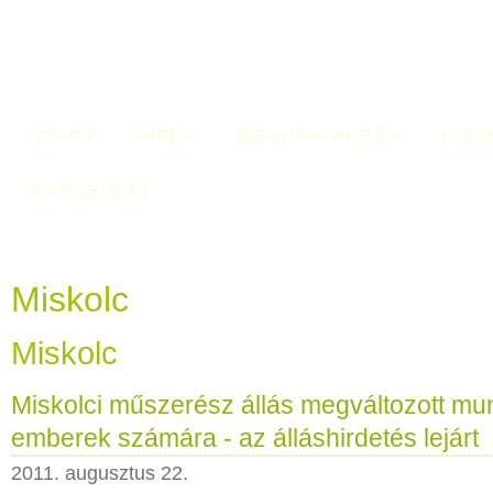
START
HÍREK
BEMUTATKOZÁS
LOGI
KAPCSOLAT
Miskolc
Miskolc
Miskolci műszerész állás megváltozott m
emberek számára - az álláshirdetés lejárt
2011. augusztus 22.