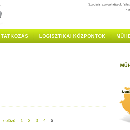
Szociális szolgáltatások fejl
a 
TATKOZÁS
LOGISZTIKAI KÖZPONTOK
MŰH
MŰ
‹ előző
1
2
3
4
5