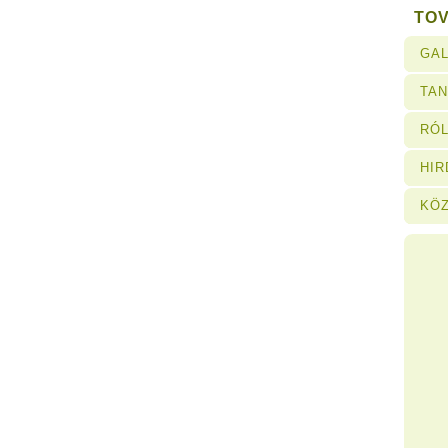
TO
GAL
TA
RÓL
HI
KÖ