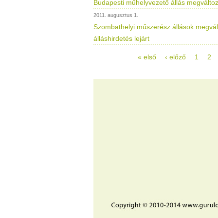
Budapesti műhelyvezető állás megvált
2011. augusztus 1.
Szombathelyi műszerész állások megvá
álláshirdetés lejárt
« első
‹ előző
1
2