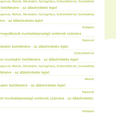
aposvár
,
Miskolc
,
Mórahalom
,
Nyíregyháza
,
Székesfehérvár
,
Szombathely
etöltésére - az álláshirdetés lejárt
aposvár
,
Miskolc
,
Mórahalom
,
Nyíregyháza
,
Székesfehérvár
,
Szombathely
e - az álláshirdetés lejárt
Budapest
ás megváltozott munkaképességű emberek számára
Kaposvár
akör betöltésére - az álláshirdetés lejárt
Székesfehérvár
s munkakör betöltésére - az álláshirdetés lejárt
aposvár
,
Miskolc
,
Mórahalom
,
Nyíregyháza
,
Székesfehérvár
,
Szombathely
ésére - az álláshirdetés lejárt
Miskolc
kör betöltésére - az álláshirdetés lejárt
Kaposvár
ott munkaképességű emberek számára - az álláshirdetés
Budapest