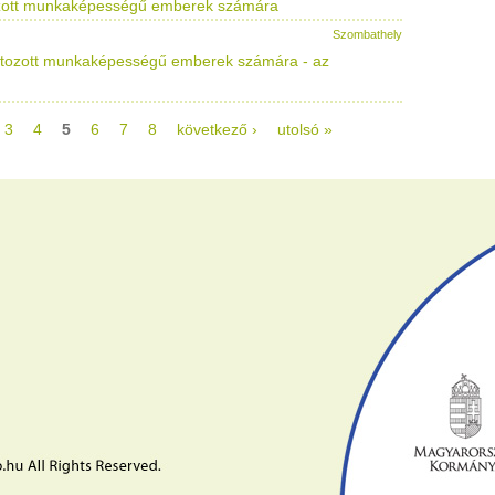
ozott munkaképességű emberek számára
Szombathely
ltozott munkaképességű emberek számára - az
3
4
5
6
7
8
következő ›
utolsó »