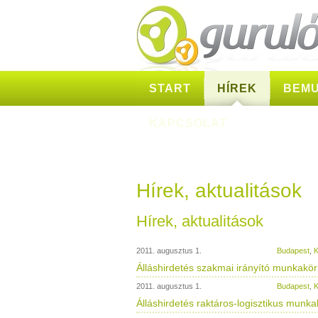
START
HÍREK
BEMU
KAPCSOLAT
Hírek, aktualitások
Hírek, aktualitások
2011. augusztus 1.
Budapest
,
K
Álláshirdetés szakmai irányító munkakör b
2011. augusztus 1.
Budapest
,
K
Álláshirdetés raktáros-logisztikus munkak