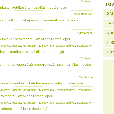
Budapest
TO
akör betöltésére - az álláshirdetés lejárt
GAL
Székesfehérvár
gváltozott munkaképességű emberek számára - az
TA
RÓL
Nyíregyháza
nkakör betöltésére - az álláshirdetés lejárt
HI
aposvár
,
Miskolc
,
Mórahalom
,
Nyíregyháza
,
Székesfehérvár
,
Szombathely
akör betöltésére - az álláshirdetés lejárt
KÖ
Budapest
ott munkaképességű emberek számára - az álláshirdetés
Mórahalom
orvos munkakör betöltésére - az álláshirdetés lejárt
aposvár
,
Miskolc
,
Mórahalom
,
Nyíregyháza
,
Székesfehérvár
,
Szombathely
ltésére - az álláshirdetés lejárt
aposvár
,
Miskolc
,
Mórahalom
,
Nyíregyháza
,
Székesfehérvár
,
Szombathely
tésére - az álláshirdetés lejárt