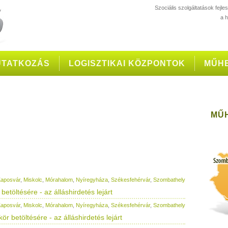
Szociális szolgáltatások fejl
a 
TATKOZÁS
LOGISZTIKAI KÖZPONTOK
MŰH
MŰ
aposvár
,
Miskolc
,
Mórahalom
,
Nyíregyháza
,
Székesfehérvár
,
Szombathely
etöltésére - az álláshirdetés lejárt
aposvár
,
Miskolc
,
Mórahalom
,
Nyíregyháza
,
Székesfehérvár
,
Szombathely
ör betöltésére - az álláshirdetés lejárt