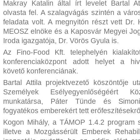
Makray Katalin által írt levelet Bartal At
olvasta fel. A szalagvágás szintén a vár
feladata volt. A megnyitón részt vett Dr
MEOSZ elnöke és a Kaposvár Megyei Jogú
Iroda igazgatója, Dr. Vörös Gyula is.
Az Fino-Food Kft. telephelyén kialakít
konferenciaközpont adott helyet a hiv
követő konferenciának.
Bartal Attila projektvezető köszöntője 
Személyek Esélyegyenlőségéért Köz
munkatársa, Páter Tünde és Simon
fogyatékos emberekért tett erőfeszítésekrő
Kogon Mihály, a TÁMOP 1.4.2 program s
illetve a Mozgássérült Emberek Rehabil