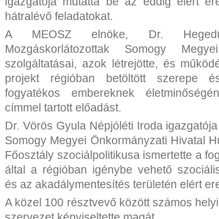
igazgatója mutatta be az eddig elért e
hátralévő feladatokat.
A MEOSZ elnöke, Dr. Heged
Mozgáskorlátozottak Somogy Megyei
szolgáltatásai, azok létrejötte, és mű
projekt régióban betöltött szerepe é
fogyatékos embereknek életminőségéne
címmel tartott előadást.
Dr. Vörös Gyula Népjóléti Iroda igazgatója
Somogy Megyei Önkormányzati Hivatal Hu
Főosztály szociálpolitikusa ismertette a 
által a régióban igénybe vehető szociáli
és az akadálymentesítés területén elért e
A közel 100 résztvevő között számos helyi é
szervezet képviseltette magát.