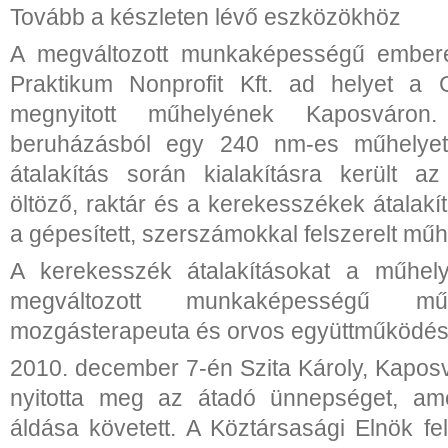
Tovább a készleten lévő eszközökhöz
A megváltozott munkaképességű emberek
Praktikum Nonprofit Kft. ad helyet a G
megnyitott műhelyének Kaposváro
beruházásból egy 240 nm-es műhelyet ú
átalakítás során kialakításra került az
öltöző, raktár és a kerekesszékek átalak
a gépesített, szerszámokkal felszerelt műh
A kerekesszék átalakításokat a műhely
megváltozott munkaképességű mű
mozgásterapeuta és orvos együttműködés
2010. december 7-én Szita Károly, Kapos
nyitotta meg az átadó ünnepséget, ame
áldása követett. A Köztársasági Elnök fe