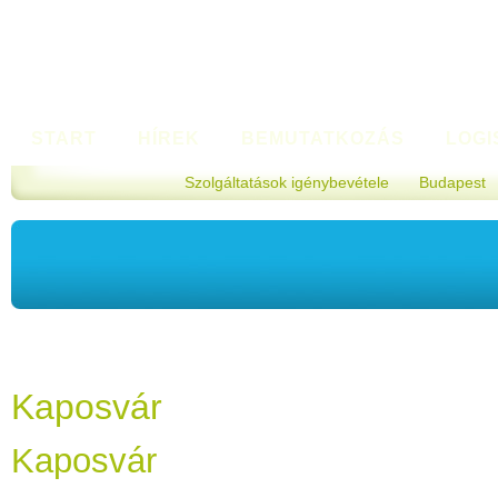
START
HÍREK
BEMUTATKOZÁS
LOGI
Szolgáltatások igénybevétele
Budapest
KAPCSOLAT
Kaposvár
Kaposvár